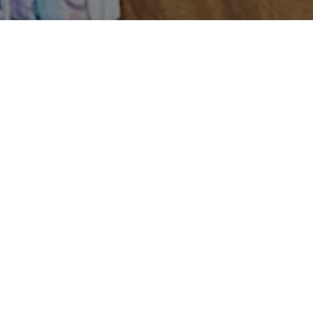
Zet de eerste stap naar een gezonder, leniger en fitter
leven!
Ja, ik wil alle (start)info!
6-weekse Yoga Programma
in Valkenswaard