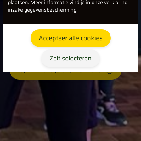
plaatsen. Meer informatie vind je in onze verklaring
inzake gegevensbescherming
GEZOCHT: 20
personen uit
Accepteer alle cookies
Valkenswaard e.o.
Zelf selecteren
Ja, ik wil alle (start)informatie!