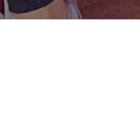
Zet de eerste stap naar een Strakker en Fitter lichaam!
Ja, ik wil alle (start)info!
6-weekse Body Pump
Challenge in Valkenswaard!