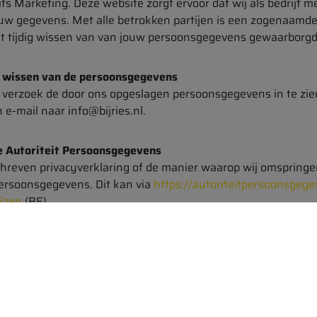
s Marketing. Deze website zorgt ervoor dat wij als bedrijf m
uw gegevens. Met alle betrokken partijen is een zogenaamd
het tijdig wissen van van jouw persoonsgegevens gewaarborgd
 of wissen van de persoonsgegevens
verzoek de door ons opgeslagen persoonsgegevens in te zien, t
 e-mail naar info@bijries.nl.
 de Autoriteit Persoonsgegevens
chreven privacyverklaring of de manier waarop wij omspring
 Persoonsgegevens. Dit kan via
https://autoriteitpersoonsgege
tizen
(BE)
orden aangepast. We raden je aan het privacyverklaring rege