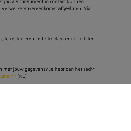
et jou als consument in contact kunnen
e Verwerkersovereenkomst afgesloten. Via
.
e rectificeren, in te trekken en/of te laten
en met jouw gegevens? Je hebt dan het recht
vens.nl/
(NL)
lmatig te raadplegen.