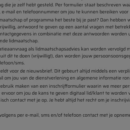
g die je zelf hebt gesteld. Per formulier staat beschreven wa
 e-mail en telefoonnummer om jou te kunnen bereiken voor 
dmaatschap of programma het beste bij je past? Dan hebben w
ijwillig, antwoord te geven op een aantal vragen met betrek
ontactgegevens in combinatie met deze antwoorden worden ui
ende lidmaatschap.
tieaanvraag als lidmaatschapsadvies kan worden vervolgd m
uit dit te doen (vrijwillig!), dan worden jouw persoonsoons
lefoon/sms.
meldt voor de nieuwsbrief. Dit gebeurt altijd middels een ver
il om jou van de dienstverlening en algemene informatie ron
we gebruik maken van een inschrijfformulier waarin we meer 
 ervoor om jou de kans te geven digitaal lid/klant te worden 
sch contact met je op. Je hebt altijd het recht om je inschrij
volgens per e-mail, sms en/of telefoon contact met je opnem