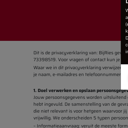
W
a
(
k
D
c
i
Dit is de privacyverklaring van: BijRies ge
73398519. Voor vragen of contact kun je mai
Waar we in dit privacyverklaring verwijzen na
je naam, e-mailadres en telefoonnummer. Dat 
1.
Doel verwerken en opslaan persoonsgege
Jouw persoonsgegevens worden uitsluitend g
hebt ingevuld. De samenstelling van de gevr
die niet relevant is voor hetgeen waarvoor ji
vrijwillig. We onderscheiden 5 typen perso
– Informatieaanvraag: veruit de meeste form