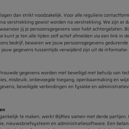
en dan strikt noodzakelijk. Voor alle reguliere contactform
a verstrekking gewist worden na verstrekking. We zijn er d
waarvoor jij je persoonsgegevens voor hebt achtergelaten. 
 kunt je ten alle tijden zelf actief afmelden via een link in d
an ons bedrijf, bewaren we jouw persoonsgegevens gedurende
ouw gegevens tussentijds verwijderd zijn uit de informatie-
ertrouwde gegevens worden met beveiligd met behulp van tec
lies, misbruik, onbevoegde toegang, openbaarmaking en wijzi
egevens, beveiligde verbindingen en fysieke en administratie
den
ankelijk te maken, werkt BijRies samen met derde partijen. 
tie, nieuwsbriefsysteem en administratiesoftware. Een belan