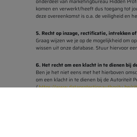
onderdeel van marketingbureau Hidden Profit
komen en verwerkt/heeft dus toegang tot jo
deze overeenkomst is o.a. de veiligheid en 
5. Recht op inzage, rectificatie, intrekken
Graag wijzen we je op de mogelijkheid om op 
wissen uit onze database. Stuur hiervoor een
6. Het recht om een klacht in te dienen bij
Ben je het niet eens met het hierboven oms
om een klacht in te dienen bij de Autoriteit
/
https://www.dataprotectionauthority.be/ci
Dit privacyverklaring kan op ieder moment w