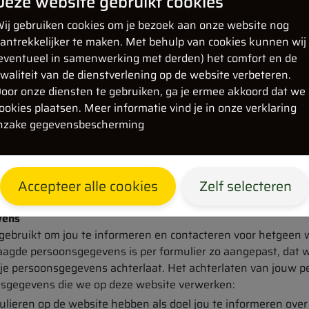
Deze website gebruikt cookies
ij gebruiken cookies om je bezoek aan onze website nog
antrekkelijker te maken. Met behulp van cookies kunnen wij
eventueel in samenwerking met derden) het comfort en de
waliteit van de dienstverlening op de website verbeteren.
oor onze diensten te gebruiken, ga je ermee akkoord dat we
ookies plaatsen. Meer informatie vind je in onze verklaring
nzake gegevensbescherming
vestigd aan de Bij Ries Geenhovensedreef 30, 5552 BD in Va
len met info@BijRies.nl.
ar ‘persoonsgegevens’, bedoelen we de informatie die jij aan 
doe je geheel vrijwillig.
Accepteer alle cookies
Zelf selecteren
vens
ebruikt om jou te informeren en contacteren voor hetgeen w
aagde persoonsgegevens is per formulier zo aangepast, dat 
j je persoonsgegevens achterlaat. Het achterlaten van jouw p
onsgegevens die we op deze website verwerken:
ulieren op de website hebben als doel jou te informeren over