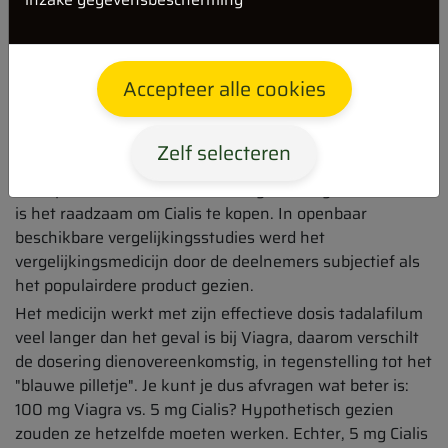
gebruiker seksueel actiever is binnen een week, d.w.z.
minstens 2 intieme ontmoetingen per week heeft. Het
feit dat tadalafil tot 36 uur in de bloedbaan blijft, maakt
Accepteer alle cookies
aangepaste dosering iets praktischer dan bij Viagra.
Een langere werkingsduur kan echter ook betekenen
dat bijwerkingen langer optreden. In het geval dat deze
Zelf selecteren
niet optreden in een mate die onevenredig is aan de
therapeutische effecten van het gekozen geneesmiddel,
is het raadzaam om Cialis te kopen. In openbaar
beschikbare vergelijkingsstudies werd het
vergelijkingsmedicijn door de deelnemers subjectief als
het populairdere product gezien.
Het medicijn werkt met zijn effectieve dosis tadalafilum
veel langer dan het geval is bij Viagra, daarom verschilt
de dosering dienovereenkomstig, in tegenstelling tot het
"blauwe pilletje". Je kunt je dus afvragen wat beter is:
100 mg Viagra vs. 5 mg Cialis? Hypothetisch gezien
zouden ze hetzelfde moeten werken. Echter, 5 mg Cialis