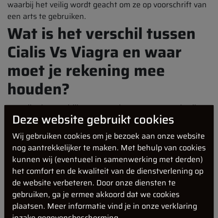
waarbij het veilig wordt geacht om ze op voorschrift van
een arts te gebruiken.
Wat is het verschil tussen
Cialis Vs Viagra en waar
moet je rekening mee
houden?
Wat zijn de verschillen tussen de twee meest gebruikte
Deze website gebruikt cookies
erectiemiddelen? We brengen je een vergelijking van
Cialis vs Viagra om hun verschillen beter te begrijpen.
Wij gebruiken cookies om je bezoek aan onze website
Hoewel het genoemde medicijn en Viagra volgens
nog aantrekkelijker te maken. Met behulp van cookies
hetzelfde principe werken, brengen de verschillende
kunnen wij (eventueel in samenwerking met derden)
werkzame bestanddelen verschillende
het comfort en de kwaliteit van de dienstverlening op
gebruiksmogelijkheden met zich mee. De eerste met
de website verbeteren. Door onze diensten te
tadalafil werkt langer en de afzonderlijke tabletten
gebruiken, ga je ermee akkoord dat we cookies
bevatten verschillende hoeveelheden werkzame stoffen.
plaatsen. Meer informatie vind je in onze verklaring
Het is het verstandigst om hiervoor te kiezen als de
inzake gegevensbescherming