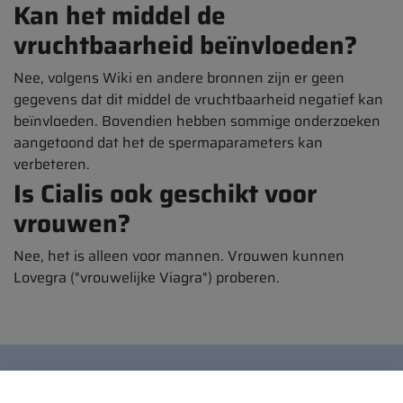
Kan het middel de
vruchtbaarheid beïnvloeden?
Nee, volgens Wiki en andere bronnen zijn er geen
gegevens dat dit middel de vruchtbaarheid negatief kan
beïnvloeden. Bovendien hebben sommige onderzoeken
aangetoond dat het de spermaparameters kan
verbeteren.
Is Cialis ook geschikt voor
vrouwen?
Nee, het is alleen voor mannen. Vrouwen kunnen
Lovegra ("vrouwelijke Viagra") proberen.